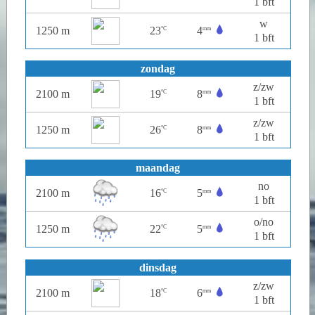
1 bft
w
1250 m
23
4
°C
mm
1 bft
zondag
z/zw
2100 m
19
8
°C
mm
1 bft
z/zw
1250 m
26
8
°C
mm
1 bft
maandag
no
2100 m
16
5
°C
mm
1 bft
o/no
1250 m
22
5
°C
mm
1 bft
dinsdag
z/zw
2100 m
18
6
°C
mm
1 bft