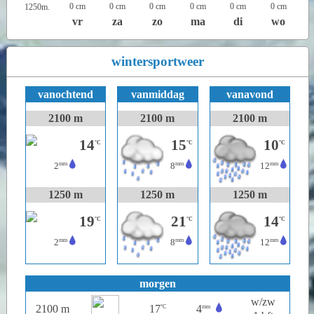
0 cm
0 cm
0 cm
0 cm
0 cm
0 cm
1250m.
vr
za
zo
ma
di
wo
wintersportweer
vanochtend
vanmiddag
vanavond
2100 m
2100 m
2100 m
14
15
10
°C
°C
°C
mm
mm
mm
2
8
12
1250 m
1250 m
1250 m
19
21
14
°C
°C
°C
mm
mm
mm
2
8
12
morgen
w/zw
2100 m
17
4
°C
mm