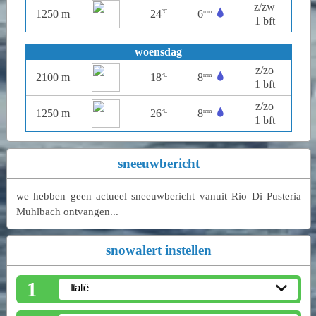
z/zw
1250 m
24
6
°C
mm
1 bft
woensdag
z/zo
2100 m
18
8
°C
mm
1 bft
z/zo
1250 m
26
8
°C
mm
1 bft
sneeuwbericht
we hebben geen actueel sneeuwbericht vanuit Rio Di Pusteria
Muhlbach ontvangen...
snowalert instellen
1