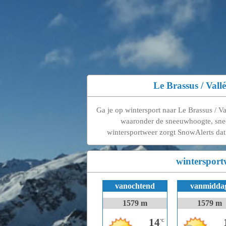
Le Brassus / Vall
Ga je op wintersport naar Le Brassus / Va
waaronder de sneeuwhoogte, sne
wintersportweer zorgt SnowAlerts dat 
wintersport
vanochtend
vanmidda
1579 m
1579 m
14
°C