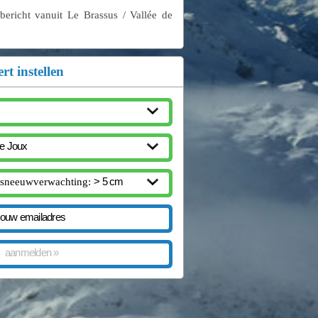
ericht vanuit Le Brassus / Vallée de
rt instellen
sneeuwverwachting: