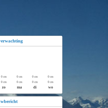
verwachting
0 cm
0 cm
0 cm
0 cm
0 cm
0 cm
0 cm
0 cm
zo
ma
di
wo
uwbericht