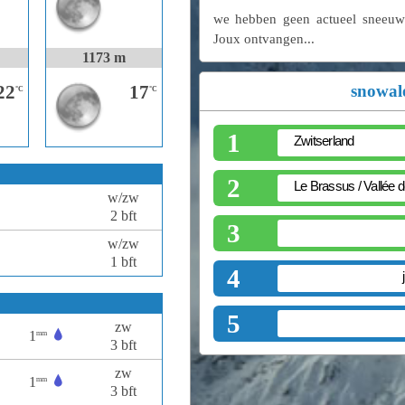
we hebben geen actueel sneeuwb
Joux ontvangen...
1173 m
22
17
snowale
°C
°C
1
2
w/zw
2 bft
3
w/zw
1 bft
4
5
zw
1
mm
3 bft
zw
1
mm
3 bft