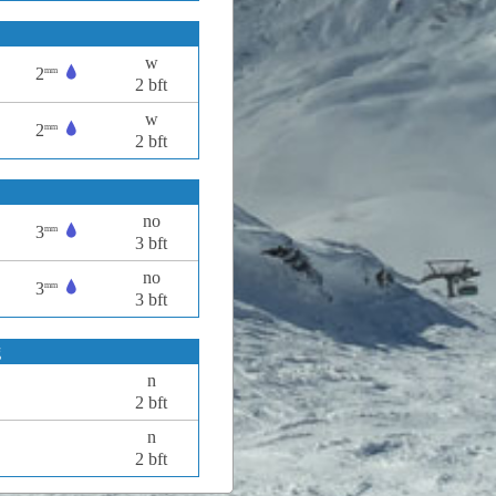
w
2
mm
2 bft
w
2
mm
2 bft
no
3
mm
3 bft
no
3
mm
3 bft
g
n
2 bft
n
2 bft