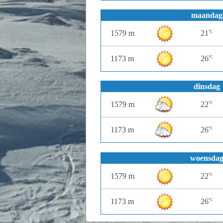
maandag
1579 m
21
°C
1173 m
26
°C
dinsdag
1579 m
22
°C
1173 m
26
°C
woensda
1579 m
22
°C
1173 m
26
°C