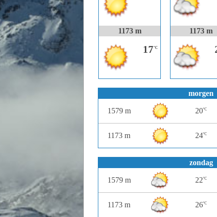
1173 m
1173 m
17
°C
morgen
1579 m
20
°C
1173 m
24
°C
zondag
1579 m
22
°C
1173 m
26
°C