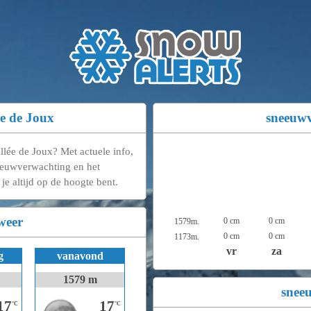
ée de Joux
sneeuw
llée de Joux? Met actuele info,
euwverwachting en het
je altijd op de hoogte bent.
weer
0 cm
0 cm
1579m.
0 cm
0 cm
1173m.
vr
za
g
vanavond
1579 m
snee
17
17
°C
°C